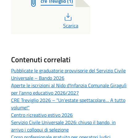
cre Treviglio (1)
PDF
Scarica
Contenuti correlati
Pubblicate le graduatorie provvisorie del Servizio Civile
Universale – Bando 2026
Aperte le iscrizioni al Nido d'Infanzia Comunale Giragulì
per l'anno educativo 2026/2027
CRE Treviglio 2026 – "Un'estate spettacolare… A tutto
volume!"
Centro ricreativo estivo 2026
Servizio Civile Universale 2026: chiuso il bando, in
arrivo i colloqui di selezione
Corso professionale gratuito per operatori ludici