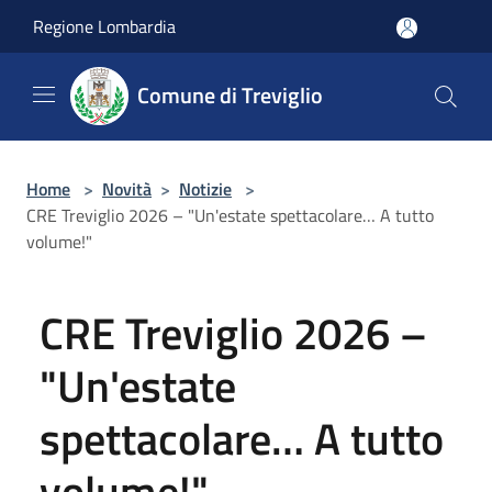
Salta al contenuto principale
Regione Lombardia
Comune di Treviglio
Home
>
Novità
>
Notizie
>
CRE Treviglio 2026 – "Un'estate spettacolare… A tutto
volume!"
CRE Treviglio 2026 –
"Un'estate
spettacolare… A tutto
volume!"