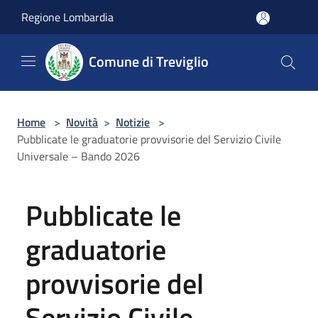
Salta al contenuto principale
Regione Lombardia
Comune di Treviglio
Home
>
Novità
>
Notizie
>
Pubblicate le graduatorie provvisorie del Servizio Civile
Universale – Bando 2026
Pubblicate le
graduatorie
provvisorie del
Servizio Civile