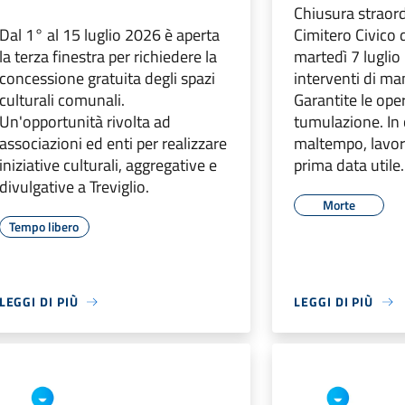
Chiusura straord
Dal 1° al 15 luglio 2026 è aperta
Cimitero Civico d
la terza finestra per richiedere la
martedì 7 luglio
concessione gratuita degli spazi
interventi di m
culturali comunali.
Garantite le ope
Un'opportunità rivolta ad
tumulazione. In 
associazioni ed enti per realizzare
maltempo, lavori 
iniziative culturali, aggregative e
prima data utile.
divulgative a Treviglio.
Morte
Tempo libero
LEGGI DI PIÙ
LEGGI DI PIÙ