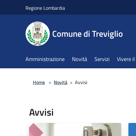
Salta al contenuto principale
Regione Lombardia
Comune di Treviglio
Amministrazione
Novità
Servizi
Vivere 
Home
>
Novità
>
Avvisi
Avvisi