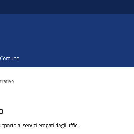
il Comune
trativo
o
orto ai servizi erogati dagli uffici.