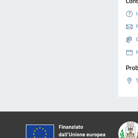
Cont
Prob