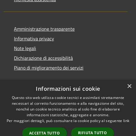
Amministrazione trasparente
Informativa privacy
Note legali
Dichiarazione di accessibilità
Piano di miglioramento dei servizi
×
Informazioni sui cookie
RSS
Copyright © 2026 • Comune di
Questo sito web utilizza cookie tecnici e assimilati strettamente
necessari al corretto funzionamento e alla navigazione del sito,
Accessibilità
Treviglio • Powered by
nonché un cookie tecnico analitico al solo fine di elaborare
Privacy
Municipium
Accesso
•
informazioni statistiche, aggregate e anonime.
Cookie
redazione
Per maggiori dettagli, può consultare la cookie policy al seguente
link
Mappa del sito
RIFIUTA TUTTO
ACCETTA TUTTO
Webmail