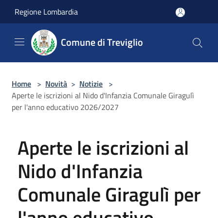
Salta al contenuto principale
Regione Lombardia
Comune di Treviglio
Home
>
Novità
>
Notizie
>
Aperte le iscrizioni al Nido d'Infanzia Comunale Giragulì
per l'anno educativo 2026/2027
Aperte le iscrizioni al
Nido d'Infanzia
Comunale Giragulì per
l'anno educativo