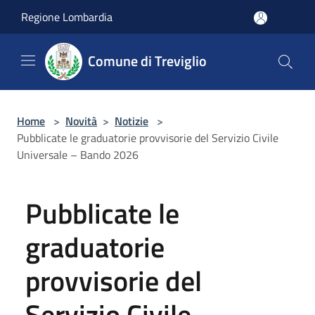
Salta al contenuto principale
Regione Lombardia
Comune di Treviglio
Home
>
Novità
>
Notizie
>
Pubblicate le graduatorie provvisorie del Servizio Civile
Universale – Bando 2026
Pubblicate le
graduatorie
provvisorie del
Servizio Civile