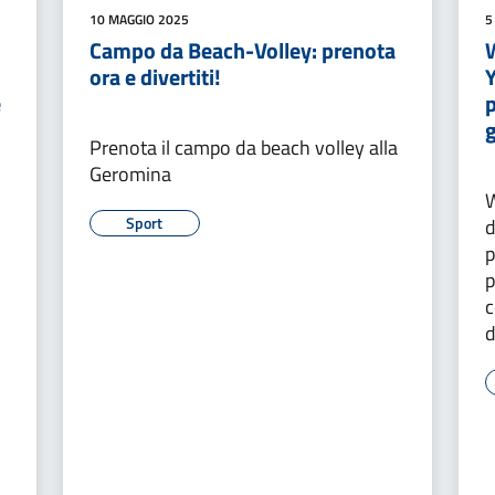
10 MAGGIO 2025
5
Campo da Beach-Volley: prenota
ora e divertiti!
Y
e
p
Prenota il campo da beach volley alla
Geromina
W
Sport
d
p
p
c
d