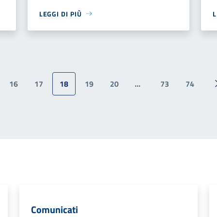
LEGGI DI PIÙ
L
16
17
18
19
20
...
73
74
ina precedente
Comunicati