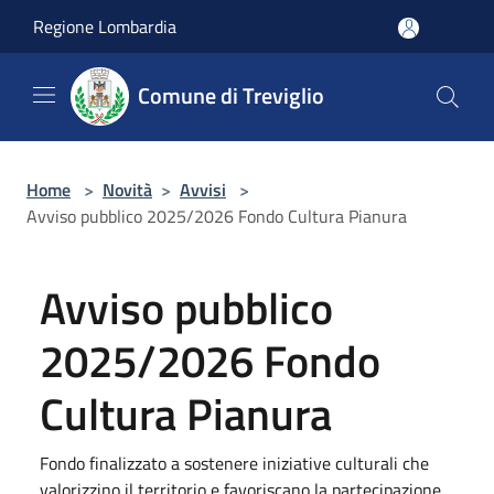
Salta al contenuto principale
Regione Lombardia
Comune di Treviglio
Home
>
Novità
>
Avvisi
>
Avviso pubblico 2025/2026 Fondo Cultura Pianura
Avviso pubblico
2025/2026 Fondo
Cultura Pianura
Fondo finalizzato a sostenere iniziative culturali che
valorizzino il territorio e favoriscano la partecipazione