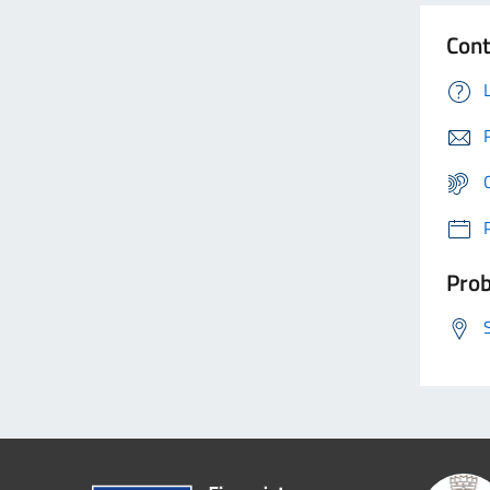
Cont
Prob