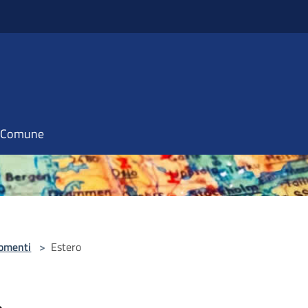
il Comune
omenti
>
Estero