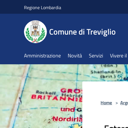
Salta al contenuto principale
Regione Lombardia
Comune di Treviglio
Amministrazione
Novità
Servizi
Vivere 
Home
>
Arg