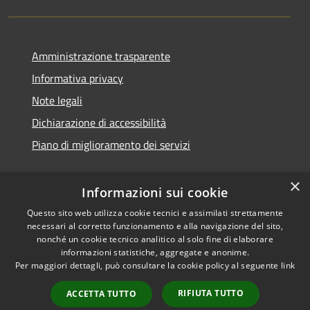
Amministrazione trasparente
Informativa privacy
Note legali
Dichiarazione di accessibilità
Piano di miglioramento dei servizi
×
Informazioni sui cookie
RSS
Copyright © 2026 • Comune di
Questo sito web utilizza cookie tecnici e assimilati strettamente
necessari al corretto funzionamento e alla navigazione del sito,
Accessibilità
Treviglio • Powered by
nonché un cookie tecnico analitico al solo fine di elaborare
Privacy
Municipium
Accesso
•
informazioni statistiche, aggregate e anonime.
Cookie
redazione
Per maggiori dettagli, può consultare la cookie policy al seguente
link
Mappa del sito
RIFIUTA TUTTO
ACCETTA TUTTO
Webmail