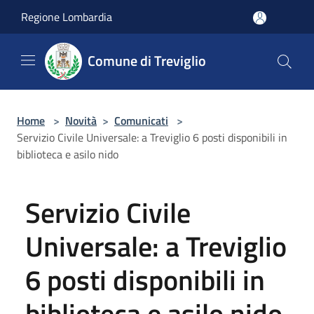
Salta al contenuto principale
Regione Lombardia
Comune di Treviglio
Home
>
Novità
>
Comunicati
>
Servizio Civile Universale: a Treviglio 6 posti disponibili in
biblioteca e asilo nido
Servizio Civile
Universale: a Treviglio
6 posti disponibili in
biblioteca e asilo nido