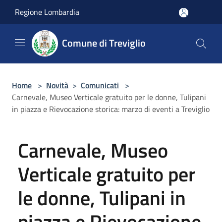
Salta al contenuto principale
Regione Lombardia
Comune di Treviglio
Home
>
Novità
>
Comunicati
>
Carnevale, Museo Verticale gratuito per le donne, Tulipani
in piazza e Rievocazione storica: marzo di eventi a Treviglio
Carnevale, Museo
Verticale gratuito per
le donne, Tulipani in
piazza e Rievocazione