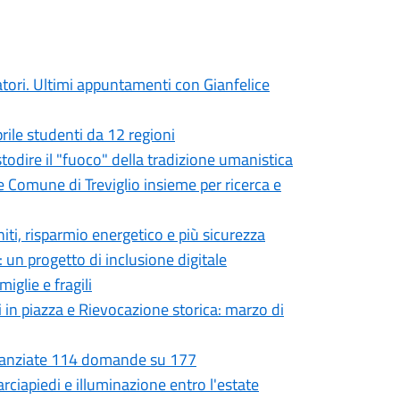
atori. Ultimi appuntamenti con Gianfelice
prile studenti da 12 regioni
ustodire il "fuoco" della tradizione umanistica
e Comune di Treviglio insieme per ricerca e
niti, risparmio energetico e più sicurezza
 un progetto di inclusione digitale
iglie e fragili
i in piazza e Rievocazione storica: marzo di
Finanziate 114 domande su 177
rciapiedi e illuminazione entro l'estate