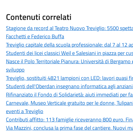
Contenuti correlati
Stagione da record al Teatro Nuovo Treviglio: 5500 spett
Facchetti e Federico Buffa
Treviglio capitale della scuola professionale: dal 7 al 12 a
Studenti dei licei classici Weil e Salesiani in piazza per c
Nasce il Polo Territoriale Pianura: Università di Bergamo 
sviluppo
Treviglio, sostituiti 4821 lampioni con LED: lavori quasi fi
Studenti dell'Oberdan insegnano informatica agli anziani:
Rifinanziato il Fondo di Solidarietà: aiuti immediati per fam
Carnevale, Museo Verticale gratuito per le donne, Tulipan
eventi a Treviglio
Contributi affitto: 113 famiglie riceveranno 800 euro. 
Via Mazzini, conclusa la prima fase del cantiere. Nuovi ma