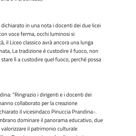
ichiarato in una nota i docenti dei due licei
 con voce ferma, occhi luminosi si
à, il Liceo classico avrà ancora una lunga
rnata, La tradizione è custodire il fuoco, non
è stare lì a custodire quel fuoco, perché possa
na: “Ringrazio i dirigenti e i docenti dei
he hanno collaborato per la creazione
ichiarato il vicesindaco Pinuccia Prandina-.
 sembrano dominare il panorama educativo, due
e valorizzare il patrimonio culturale