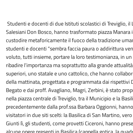
Studenti e docenti di due Istituti scolastici di Treviglio, 
Salesiani Don Bosco, hanno trasformato piazza Manara in
custodire metaforicamente il fuoco della tradizione uman
studenti e docenti “sembra faccia paura o addirittura v
voluto, tutti insieme, portare la loro testimonianza, in u
ribadire l’importanza ma soprattutto alla grande attualità 
superiori, uno statale e uno cattolico, che hanno collabo
della mattinata, progettata e programmata dai rispettivi Di
Begato e dai proff. Avagliano, Magri, Zerbini, è stato propr
nella piazza centrale di Treviglio, tra il Municipio e la Basi
precedentemente dalla prof.ssa Barbara Oggionni, hanno 
visitatori in due siti scelti: la Basilica di San Martino, ver
Giunti lì, gli studenti, come provetti Ciceroni, hanno pres
alcune opere presenti in Basilica (cappella gotica, la quadre