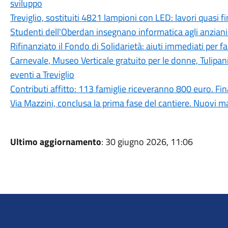
sviluppo
Treviglio, sostituiti 4821 lampioni con LED: lavori quasi fi
Studenti dell'Oberdan insegnano informatica agli anziani:
Rifinanziato il Fondo di Solidarietà: aiuti immediati per fam
Carnevale, Museo Verticale gratuito per le donne, Tulipan
eventi a Treviglio
Contributi affitto: 113 famiglie riceveranno 800 euro. 
Via Mazzini, conclusa la prima fase del cantiere. Nuovi ma
Ultimo aggiornamento
: 30 giugno 2026, 11:06