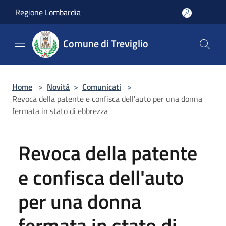
Salta al contenuto principale
Regione Lombardia
Comune di Treviglio
Home
>
Novità
>
Comunicati
>
Revoca della patente e confisca dell'auto per una donna
fermata in stato di ebbrezza
Revoca della patente
e confisca dell'auto
per una donna
fermata in stato di