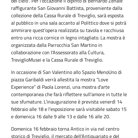
del cielo". Per l'occazione il dipinto di Bernardo Zenale
raffigurante San Giovanni Battista, proveniente dalla
collezione della Cassa Rurale di Treviglio, sarà esposta
al pubblico in una sala accanto al Polittico dove si potrà
ammirare quest'opera realizzata su tavola e racchiusa
entro una ricca cornice in legno intagliato. La mostra è
organizzata dalla Parrocchia San Martino in
collaborazione con l'Assessorato alla Cultura,
TreviglioMusei e la Cassa Rurale di Treviglio.
In occasione di San Valentino allo Spazio MenoUno di
piazza Garibaldi verrà allestita la mostra “Love
Experience” di Paola Lorenzi, una mostra d'arte
contemporanea che farà riflettere sull'amore in tutte le
sue sfumature. L'inaugurazione è prevista venerdì 14
febbraio alle 18 e l'esposizione sarà visitabile sabato 15
e domenica 16 dalle 9 alle 13 e dalle 16 alle 20.
Domenica 16 febbraio torna Antico in via nel centro
storico di Treviglio, il mercato dell’Antiquariato e del