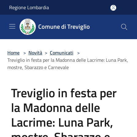
Salta al contenuto principale
Regione Lombardia
Comune di Treviglio
Home
>
Novità
>
Comunicati
>
Treviglio in festa per la Madonna delle Lacrime: Luna Park,
mostre, Sbarazzo e Carnevale
Treviglio in festa per
la Madonna delle
Lacrime: Luna Park,
mostre, Sbarazzo e