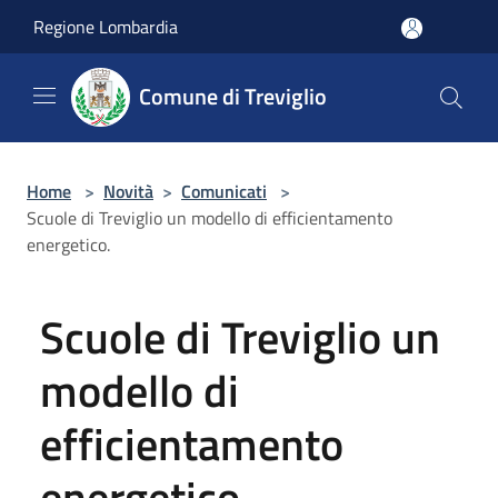
Salta al contenuto principale
Regione Lombardia
Comune di Treviglio
Home
>
Novità
>
Comunicati
>
Scuole di Treviglio un modello di efficientamento
energetico.
Scuole di Treviglio un
modello di
efficientamento
energetico.