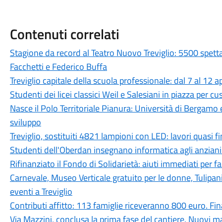
Contenuti correlati
Stagione da record al Teatro Nuovo Treviglio: 5500 spett
Facchetti e Federico Buffa
Treviglio capitale della scuola professionale: dal 7 al 12 a
Studenti dei licei classici Weil e Salesiani in piazza per c
Nasce il Polo Territoriale Pianura: Università di Bergamo 
sviluppo
Treviglio, sostituiti 4821 lampioni con LED: lavori quasi fi
Studenti dell'Oberdan insegnano informatica agli anziani:
Rifinanziato il Fondo di Solidarietà: aiuti immediati per fam
Carnevale, Museo Verticale gratuito per le donne, Tulipan
eventi a Treviglio
Contributi affitto: 113 famiglie riceveranno 800 euro. 
Via Mazzini, conclusa la prima fase del cantiere. Nuovi ma