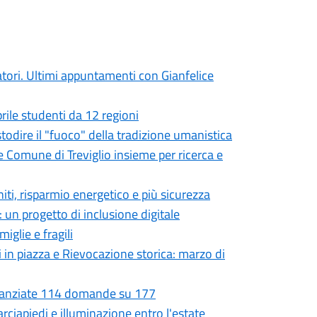
atori. Ultimi appuntamenti con Gianfelice
prile studenti da 12 regioni
ustodire il "fuoco" della tradizione umanistica
e Comune di Treviglio insieme per ricerca e
niti, risparmio energetico e più sicurezza
 un progetto di inclusione digitale
iglie e fragili
i in piazza e Rievocazione storica: marzo di
Finanziate 114 domande su 177
rciapiedi e illuminazione entro l'estate