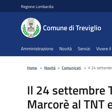
Salta al contenuto principale
Regione Lombardia
Comune di Treviglio
Amministrazione
Novità
Servizi
Vivere 
Home
>
Novità
>
Comunicati
>
Il 24 settemb
Il 24 settembre T
Marcorè al TNT 