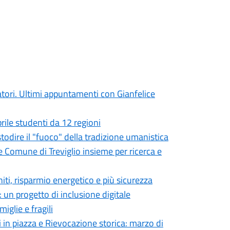
atori. Ultimi appuntamenti con Gianfelice
prile studenti da 12 regioni
ustodire il "fuoco" della tradizione umanistica
e Comune di Treviglio insieme per ricerca e
niti, risparmio energetico e più sicurezza
 un progetto di inclusione digitale
iglie e fragili
i in piazza e Rievocazione storica: marzo di