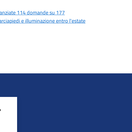
Finanziate 114 domande su 177
rciapiedi e illuminazione entro l'estate
?