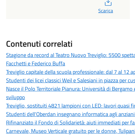
PDF
Scarica
Contenuti correlati
Stagione da record al Teatro Nuovo Treviglio: 5500 spett
Facchetti e Federico Buffa
Treviglio capitale della scuola professionale: dal 7 al 12 a
Studenti dei licei classici Weil e Salesiani in piazza per c
Nasce il Polo Territoriale Pianura: Università di Bergamo 
sviluppo
Treviglio, sostituiti 4821 lampioni con LED: lavori quasi fi
Studenti dell'Oberdan insegnano informatica agli anziani:
Rifinanziato il Fondo di Solidarietà: aiuti immediati per fam
Carnevale, Museo Verticale gratuito per le donne, Tulipan