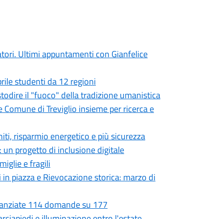
atori. Ultimi appuntamenti con Gianfelice
prile studenti da 12 regioni
ustodire il "fuoco" della tradizione umanistica
e Comune di Treviglio insieme per ricerca e
niti, risparmio energetico e più sicurezza
 un progetto di inclusione digitale
iglie e fragili
i in piazza e Rievocazione storica: marzo di
Finanziate 114 domande su 177
rciapiedi e illuminazione entro l'estate