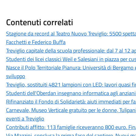
Contenuti correlati
Stagione da record al Teatro Nuovo Treviglio: 5500 spett
Facchetti e Federico Buffa
Treviglio capitale della scuola professionale: dal 7 al 12 a
Studenti dei licei classici Weil e Salesiani in piazza per c
Nasce il Polo Territoriale Pianura: Università di Bergamo 
sviluppo
Treviglio, sostituiti 4821 lampioni con LED: lavori quasi fi
Studenti dell'Oberdan insegnano informatica agli anziani:
Rifinanziato il Fondo di Solidarietà: aiuti immediati per fam
Carnevale, Museo Verticale gratuito per le donne, Tulipan
eventi a Treviglio
Contributi affitto: 113 famiglie riceveranno 800 euro. 
Via Mazzini, conclusa la prima fase del cantiere. Nuovi ma