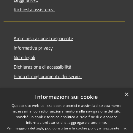
Richiesta assistenza
Amministrazione trasparente
Informativa privacy
Note legali
Dichiarazione di accessibilità
Piano di miglioramento dei servizi
×
Informazioni sui cookie
RSS
Copyright © 2026 • Comune di
Questo sito web utilizza cookie tecnici e assimilati strettamente
necessari al corretto funzionamento e alla navigazione del sito,
Accessibilità
Treviglio • Powered by
nonché un cookie tecnico analitico al solo fine di elaborare
Privacy
Municipium
Accesso
•
informazioni statistiche, aggregate e anonime.
Cookie
redazione
Per maggiori dettagli, può consultare la cookie policy al seguente
link