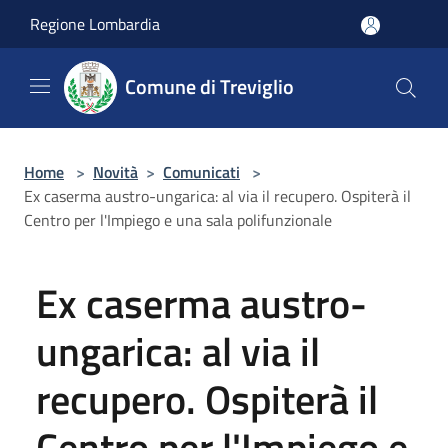
Salta al contenuto principale
Regione Lombardia
Comune di Treviglio
Home
>
Novità
>
Comunicati
>
Ex caserma austro-ungarica: al via il recupero. Ospiterà il
Centro per l'Impiego e una sala polifunzionale
Ex caserma austro-
ungarica: al via il
recupero. Ospiterà il
Centro per l'Impiego e