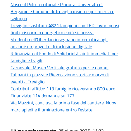
Nasce il Polo Territoriale Pianura: Università di
Bergamo e Comune di Treviglio insieme per ricerca e
sviluppo
Treviglio, sostituiti 4821 lampioni con LED: lavori quasi
finiti, risparmio energetico e più sicurezza
Studenti dell'Oberdan insegnano informatica agli
anziani: un progetto di inclusione digitale
Rifinanziato il Fondo di Solidarietà: aiuti immediati per
famiglie e fragili
Carnevale, Museo Verticale gratuito per le donne,
Tulipani in piazza e Rievocazione storica: marzo di
eventi a Treviglio
Contributi affitto: 113 famiglie riceveranno 800 euro.
Finanziate 114 domande su 177
Via Mazzini, conclusa la prima fase del cantiere. Nuovi
marciapiedi e illuminazione entro l'estate
Ultimo aggiornamento
: 25 giugno 2026, 11:22