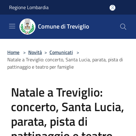
Salta al contenuto principale
Regione Lombardia
Comune di Treviglio
Home
>
Novità
>
Comunicati
>
Natale a Treviglio: concerto, Santa Lucia, parata, pista di
pattinaggio e teatro per famiglie
Natale a Treviglio:
concerto, Santa Lucia,
parata, pista di
pattinaggio e teatro