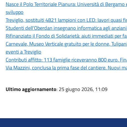
Nasce il Polo Territoriale Pianura: Università di Bergamo 
sviluppo
Treviglio, sostituiti 4821 lampioni con LED: lavori quasi fi
Studenti dell'Oberdan insegnano informatica agli anziani:
Rifinanziato il Fondo di Solidarietà: aiuti immediati per fam
Carnevale, Museo Verticale gratuito per le donne, Tulipan
eventi a Treviglio
Contributi affitto: 113 famiglie riceveranno 800 euro. 
Via Mazzini, conclusa la prima fase del cantiere. Nuovi ma
Ultimo aggiornamento
: 25 giugno 2026, 11:09