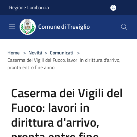
Salta al contenuto principale
Regione Lombardia
Comune di Treviglio
Home
>
Novità
>
Comunicati
>
Caserma dei Vigili del Fuoco: lavori in dirittura d'arrivo,
pronta entro fine anno
Caserma dei Vigili del
Fuoco: lavori in
dirittura d'arrivo,
pronta entro fine