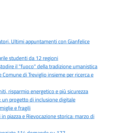
atori. Ultimi appuntamenti con Gianfelice
prile studenti da 12 regioni
ustodire il "fuoco" della tradizione umanistica
e Comune di Treviglio insieme per ricerca e
niti, risparmio energetico e più sicurezza
 un progetto di inclusione digitale
iglie e fragili
i in piazza e Rievocazione storica: marzo di
Finanziate 114 domande su 177