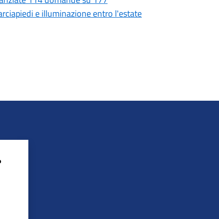
rciapiedi e illuminazione entro l'estate
?