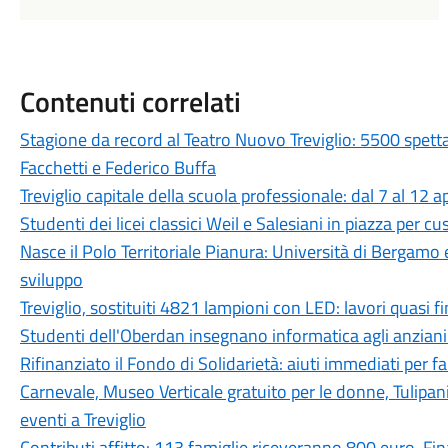
Contenuti correlati
Stagione da record al Teatro Nuovo Treviglio: 5500 spett
Facchetti e Federico Buffa
Treviglio capitale della scuola professionale: dal 7 al 12 a
Studenti dei licei classici Weil e Salesiani in piazza per c
Nasce il Polo Territoriale Pianura: Università di Bergamo 
sviluppo
Treviglio, sostituiti 4821 lampioni con LED: lavori quasi fi
Studenti dell'Oberdan insegnano informatica agli anziani:
Rifinanziato il Fondo di Solidarietà: aiuti immediati per fam
Carnevale, Museo Verticale gratuito per le donne, Tulipan
eventi a Treviglio
Contributi affitto: 113 famiglie riceveranno 800 euro. 