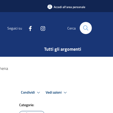
Accedi all'area personale
Seguici su
Cerca
Tutti gli argomenti
thena
Condividi
Vedi azioni
Categorie: