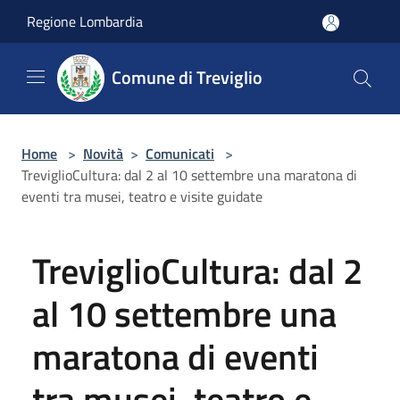
Salta al contenuto principale
Regione Lombardia
Comune di Treviglio
Home
>
Novità
>
Comunicati
>
TreviglioCultura: dal 2 al 10 settembre una maratona di
eventi tra musei, teatro e visite guidate
TreviglioCultura: dal 2
al 10 settembre una
maratona di eventi
tra musei, teatro e