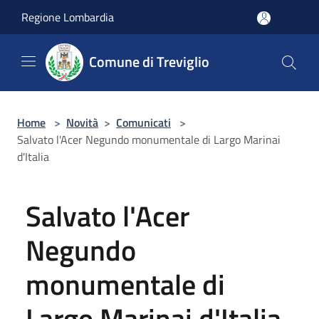
Salta al contenuto principale
Regione Lombardia
Comune di Treviglio
Home
>
Novità
>
Comunicati
>
Salvato l'Acer Negundo monumentale di Largo Marinai
d'Italia
Salvato l'Acer
Negundo
monumentale di
Largo Marinai d'Italia