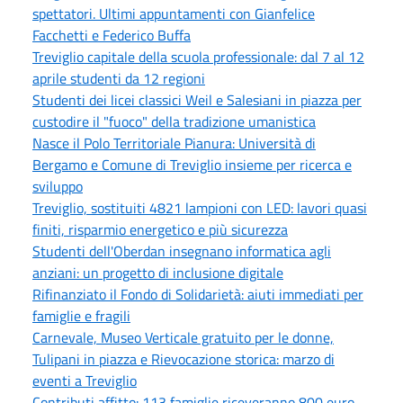
spettatori. Ultimi appuntamenti con Gianfelice
Facchetti e Federico Buffa
Treviglio capitale della scuola professionale: dal 7 al 12
aprile studenti da 12 regioni
Studenti dei licei classici Weil e Salesiani in piazza per
custodire il "fuoco" della tradizione umanistica
Nasce il Polo Territoriale Pianura: Università di
Bergamo e Comune di Treviglio insieme per ricerca e
sviluppo
Treviglio, sostituiti 4821 lampioni con LED: lavori quasi
finiti, risparmio energetico e più sicurezza
Studenti dell'Oberdan insegnano informatica agli
anziani: un progetto di inclusione digitale
Rifinanziato il Fondo di Solidarietà: aiuti immediati per
famiglie e fragili
Carnevale, Museo Verticale gratuito per le donne,
Tulipani in piazza e Rievocazione storica: marzo di
eventi a Treviglio
Contributi affitto: 113 famiglie riceveranno 800 euro.