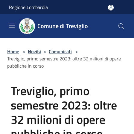
Salta al contenuto principale
Regione Lombardia
Comune di Treviglio
Home
>
Novità
>
Comunicati
>
Treviglio, primo semestre 2023: oltre 32 milioni di opere
pubbliche in corso
Treviglio, primo
semestre 2023: oltre
32 milioni di opere
pubbliche in corso