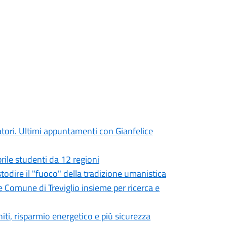
atori. Ultimi appuntamenti con Gianfelice
prile studenti da 12 regioni
ustodire il "fuoco" della tradizione umanistica
e Comune di Treviglio insieme per ricerca e
niti, risparmio energetico e più sicurezza