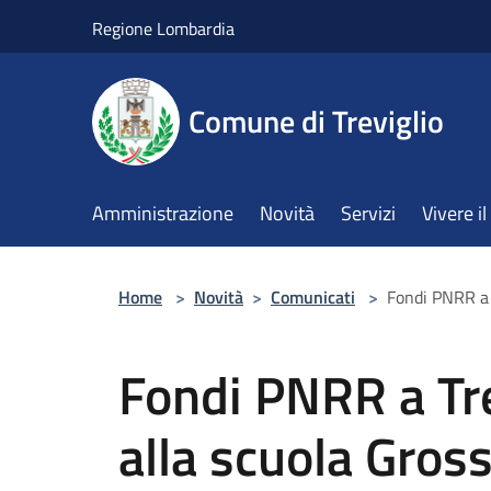
Salta al contenuto principale
Regione Lombardia
Comune di Treviglio
Amministrazione
Novità
Servizi
Vivere 
Home
>
Novità
>
Comunicati
>
Fondi PNRR a T
Fondi PNRR a Trev
alla scuola Gross