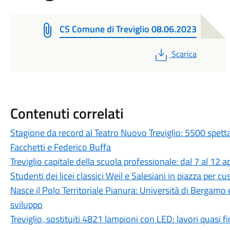
CS Comune di Treviglio 08.06.2023
PDF
Scarica
Contenuti correlati
Stagione da record al Teatro Nuovo Treviglio: 5500 spett
Facchetti e Federico Buffa
Treviglio capitale della scuola professionale: dal 7 al 12 a
Studenti dei licei classici Weil e Salesiani in piazza per c
Nasce il Polo Territoriale Pianura: Università di Bergamo 
sviluppo
Treviglio, sostituiti 4821 lampioni con LED: lavori quasi fi