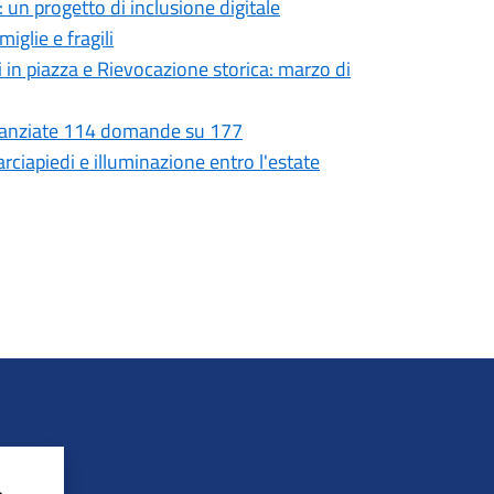
 un progetto di inclusione digitale
iglie e fragili
i in piazza e Rievocazione storica: marzo di
Finanziate 114 domande su 177
rciapiedi e illuminazione entro l'estate