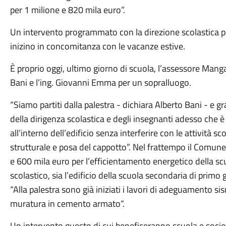
per 1 milione e 820 mila euro”.
Un intervento programmato con la direzione scolastica per 
inizino in concomitanza con le vacanze estive.
È proprio oggi, ultimo giorno di scuola, l’assessore Manga
Bani e l’ing. Giovanni Emma per un sopralluogo.
“Siamo partiti dalla palestra - dichiara Alberto Bani - e gra
della dirigenza scolastica e degli insegnanti adesso che è
all’interno dell’edificio senza interferire con le attività sco
strutturale e posa del cappotto”. Nel frattempo il Comune 
e 600 mila euro per l’efficientamento energetico della scuo
scolastico, sia l’edificio della scuola secondaria di primo
“Alla palestra sono già iniziati i lavori di adeguamento s
muratura in cemento armato“.
Un intervento questo di cui beneficeranno scuola e socie