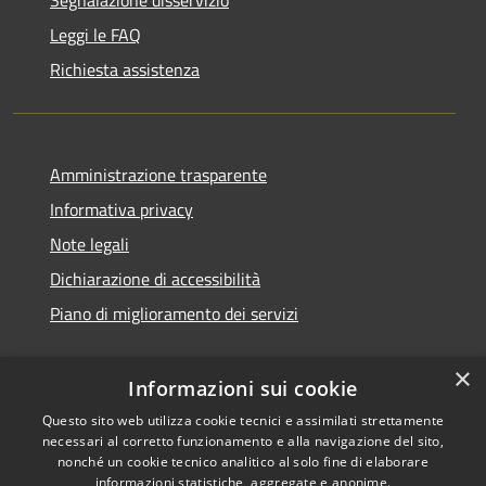
Leggi le FAQ
Richiesta assistenza
Amministrazione trasparente
Informativa privacy
Note legali
Dichiarazione di accessibilità
Piano di miglioramento dei servizi
×
Informazioni sui cookie
RSS
Copyright © 2026 • Comune di
Questo sito web utilizza cookie tecnici e assimilati strettamente
necessari al corretto funzionamento e alla navigazione del sito,
Accessibilità
Treviglio • Powered by
nonché un cookie tecnico analitico al solo fine di elaborare
Privacy
Municipium
Accesso
•
informazioni statistiche, aggregate e anonime.