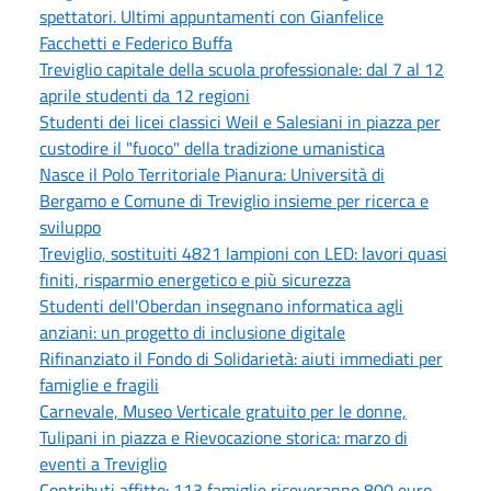
spettatori. Ultimi appuntamenti con Gianfelice
Facchetti e Federico Buffa
Treviglio capitale della scuola professionale: dal 7 al 12
aprile studenti da 12 regioni
Studenti dei licei classici Weil e Salesiani in piazza per
custodire il "fuoco" della tradizione umanistica
Nasce il Polo Territoriale Pianura: Università di
Bergamo e Comune di Treviglio insieme per ricerca e
sviluppo
Treviglio, sostituiti 4821 lampioni con LED: lavori quasi
finiti, risparmio energetico e più sicurezza
Studenti dell'Oberdan insegnano informatica agli
anziani: un progetto di inclusione digitale
Rifinanziato il Fondo di Solidarietà: aiuti immediati per
famiglie e fragili
Carnevale, Museo Verticale gratuito per le donne,
Tulipani in piazza e Rievocazione storica: marzo di
eventi a Treviglio
Contributi affitto: 113 famiglie riceveranno 800 euro.