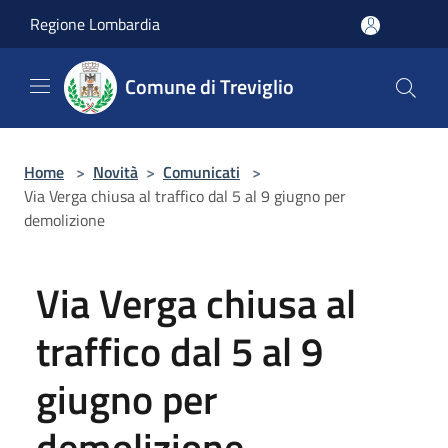
Salta al contenuto principale
Regione Lombardia
Comune di Treviglio
Home
>
Novità
>
Comunicati
>
Via Verga chiusa al traffico dal 5 al 9 giugno per
demolizione
Via Verga chiusa al
traffico dal 5 al 9
giugno per
demolizione