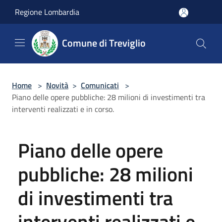
Salta al contenuto principale
Regione Lombardia
Comune di Treviglio
Home
>
Novità
>
Comunicati
>
Piano delle opere pubbliche: 28 milioni di investimenti tra
interventi realizzati e in corso.
Piano delle opere
pubbliche: 28 milioni
di investimenti tra
interventi realizzati e