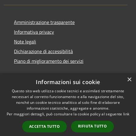
Amministrazione trasparente
Informativa privacy
Note legali
Dichiarazione di accessibilità
Piano di miglioramento dei servizi
×
Informazioni sui cookie
RSS
Copyright © 2026 • Comune di
Questo sito web utilizza cookie tecnici e assimilati strettamente
necessari al corretto funzionamento e alla navigazione del sito,
Accessibilità
Treviglio • Powered by
nonché un cookie tecnico analitico al solo fine di elaborare
Privacy
Municipium
Accesso
•
informazioni statistiche, aggregate e anonime.
Cookie
redazione
Per maggiori dettagli, può consultare la cookie policy al seguente
link
Mappa del sito
RIFIUTA TUTTO
ACCETTA TUTTO
Webmail