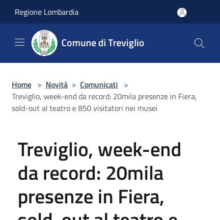
Salta al contenuto principale
Regione Lombardia
Comune di Treviglio
Home
>
Novità
>
Comunicati
>
Treviglio, week-end da record: 20mila presenze in Fiera,
sold-out al teatro e 850 visitatori nei musei
Treviglio, week-end
da record: 20mila
presenze in Fiera,
sold-out al teatro e