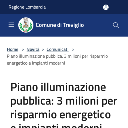
Salta al contenuto principale
Regione Lombardia
Comune di Treviglio
Home
>
Novità
>
Comunicati
>
Piano illuminazione pubblica: 3 milioni per risparmio
energetico e impianti moderni
Piano illuminazione
pubblica: 3 milioni per
risparmio energetico
e impianti moderni