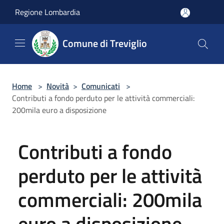
Salta al contenuto principale
Regione Lombardia
Comune di Treviglio
Home
>
Novità
>
Comunicati
>
Contributi a fondo perduto per le attività commerciali:
200mila euro a disposizione
Contributi a fondo
perduto per le attività
commerciali: 200mila
euro a disposizione