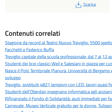
PDF
Scarica
Contenuti correlati
Stagione da record al Teatro Nuovo Treviglio: 5500 spett
Facchetti e Federico Buffa
Treviglio capitale della scuola professionale: dal 7 al 12 a
Studenti dei licei classici Weil e Salesiani in piazza per c
Nasce il Polo Territoriale Pianura: Università di Bergamo 
sviluppo
Treviglio, sostituiti 4821 lampioni con LED: lavori quasi fi
Studenti dell'Oberdan insegnano informatica agli anziani:
Rifinanziato il Fondo di Solidarietà: aiuti immediati per fam
Carnevale, Museo Verticale gratuito per le donne, Tulipan