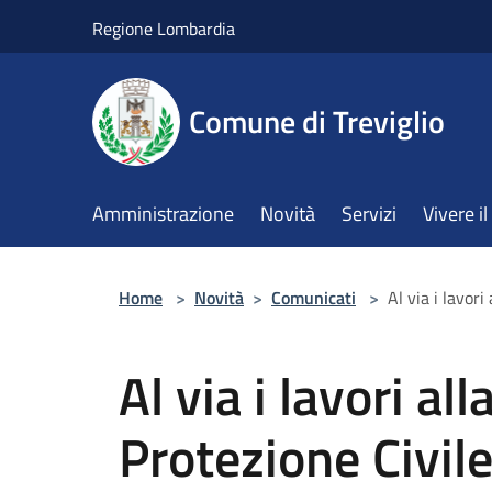
Salta al contenuto principale
Regione Lombardia
Comune di Treviglio
Amministrazione
Novità
Servizi
Vivere 
Home
>
Novità
>
Comunicati
>
Al via i lavor
Al via i lavori al
Protezione Civil