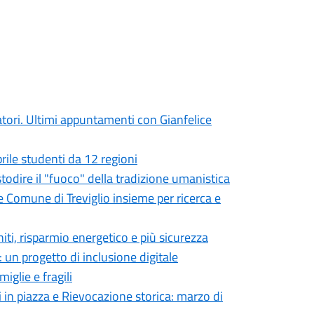
atori. Ultimi appuntamenti con Gianfelice
prile studenti da 12 regioni
ustodire il "fuoco" della tradizione umanistica
e Comune di Treviglio insieme per ricerca e
niti, risparmio energetico e più sicurezza
 un progetto di inclusione digitale
iglie e fragili
i in piazza e Rievocazione storica: marzo di