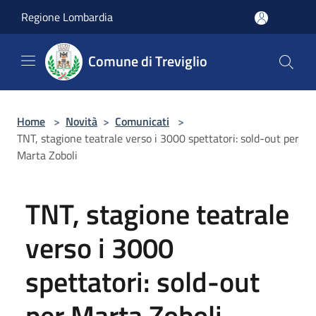
Salta al contenuto principale
Regione Lombardia
Comune di Treviglio
Home
>
Novità
>
Comunicati
>
TNT, stagione teatrale verso i 3000 spettatori: sold-out per
Marta Zoboli
TNT, stagione teatrale
verso i 3000
spettatori: sold-out
per Marta Zoboli