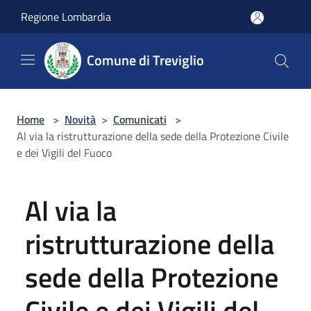
Salta al contenuto principale
Regione Lombardia
Comune di Treviglio
Home
>
Novità
>
Comunicati
>
Al via la ristrutturazione della sede della Protezione Civile
e dei Vigili del Fuoco
Al via la
ristrutturazione della
sede della Protezione
Civile e dei Vigili del