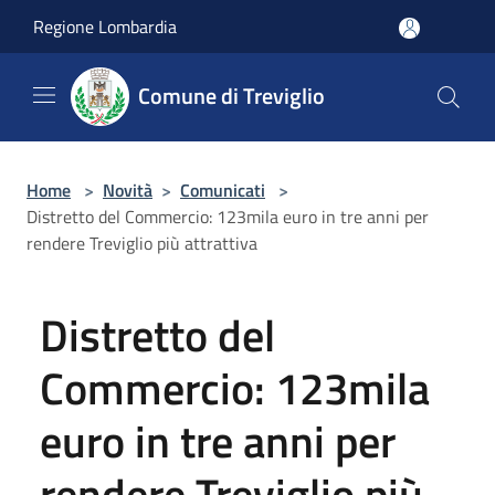
Salta al contenuto principale
Regione Lombardia
Comune di Treviglio
Home
>
Novità
>
Comunicati
>
Distretto del Commercio: 123mila euro in tre anni per
rendere Treviglio più attrattiva
Distretto del
Commercio: 123mila
euro in tre anni per
rendere Treviglio più