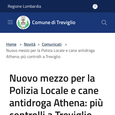
Salta al contenuto principale
Regione Lombardia
Comune di Treviglio
Home
>
Novità
>
Comunicati
>
Nuovo mezzo per la Polizia Locale e cane antidroga
Athena: più controlli a Treviglio
Nuovo mezzo per la
Polizia Locale e cane
antidroga Athena: più
controlli a Treviglio