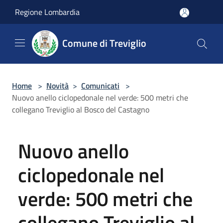
Salta al contenuto principale
Regione Lombardia
Comune di Treviglio
Home
>
Novità
>
Comunicati
>
Nuovo anello ciclopedonale nel verde: 500 metri che
collegano Treviglio al Bosco del Castagno
Nuovo anello
ciclopedonale nel
verde: 500 metri che
collegano Treviglio al