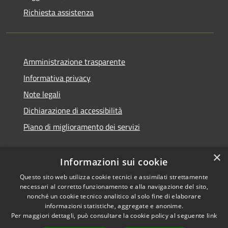
Richiesta assistenza
Amministrazione trasparente
Informativa privacy
Note legali
Dichiarazione di accessibilità
Piano di miglioramento dei servizi
×
Informazioni sui cookie
RSS
Copyright © 2026 • Comune di
Questo sito web utilizza cookie tecnici e assimilati strettamente
necessari al corretto funzionamento e alla navigazione del sito,
Accessibilità
Treviglio • Powered by
nonché un cookie tecnico analitico al solo fine di elaborare
Privacy
Municipium
Accesso
•
informazioni statistiche, aggregate e anonime.
Cookie
redazione
Per maggiori dettagli, può consultare la cookie policy al seguente
link
Mappa del sito