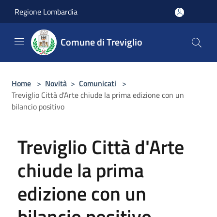
Salta al contenuto principale
Regione Lombardia
Comune di Treviglio
Home
>
Novità
>
Comunicati
>
Treviglio Città d'Arte chiude la prima edizione con un
bilancio positivo
Treviglio Città d'Arte
chiude la prima
edizione con un
bilancio positivo