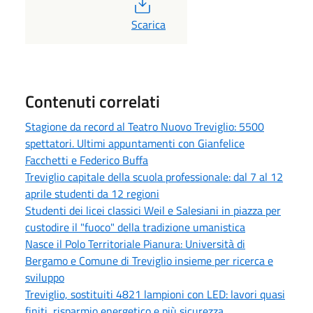
PDF
Scarica
Contenuti correlati
Stagione da record al Teatro Nuovo Treviglio: 5500
spettatori. Ultimi appuntamenti con Gianfelice
Facchetti e Federico Buffa
Treviglio capitale della scuola professionale: dal 7 al 12
aprile studenti da 12 regioni
Studenti dei licei classici Weil e Salesiani in piazza per
custodire il "fuoco" della tradizione umanistica
Nasce il Polo Territoriale Pianura: Università di
Bergamo e Comune di Treviglio insieme per ricerca e
sviluppo
Treviglio, sostituiti 4821 lampioni con LED: lavori quasi
finiti, risparmio energetico e più sicurezza