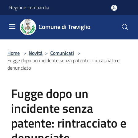
Salta al contenuto principale
Regione Lombardia
Comune di Treviglio
Home
>
Novità
>
Comunicati
>
Fugge dopo un incidente senza patente: rintracciato e
denunciato
Fugge dopo un
incidente senza
patente: rintracciato e
denunciato