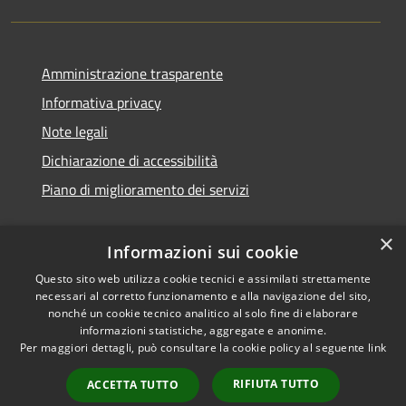
Amministrazione trasparente
Informativa privacy
Note legali
Dichiarazione di accessibilità
Piano di miglioramento dei servizi
×
Informazioni sui cookie
RSS
Copyright © 2026 • Comune di
Questo sito web utilizza cookie tecnici e assimilati strettamente
necessari al corretto funzionamento e alla navigazione del sito,
Accessibilità
Treviglio • Powered by
nonché un cookie tecnico analitico al solo fine di elaborare
Privacy
Municipium
Accesso
•
informazioni statistiche, aggregate e anonime.
Cookie
redazione
Per maggiori dettagli, può consultare la cookie policy al seguente
link
Mappa del sito
RIFIUTA TUTTO
ACCETTA TUTTO
Webmail