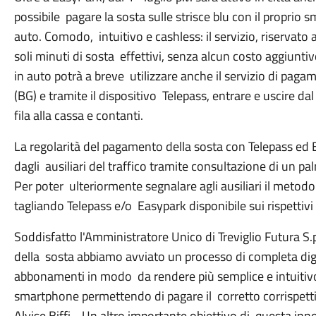
possibile pagare la sosta sulle strisce blu con il proprio
auto. Comodo, intuitivo e cashless: il servizio, riservato 
soli minuti di sosta effettivi, senza alcun costo aggiuntiv
in auto potrà a breve utilizzare anche il servizio di pagam
(BG) e tramite il dispositivo Telepass, entrare e uscire dal
fila alla cassa e contanti.
La regolarità del pagamento della sosta con Telepass ed E
dagli ausiliari del traffico tramite consultazione di un pa
Per poter ulteriormente segnalare agli ausiliari il metod
tagliando Telepass e/o Easypark disponibile sui rispettivi 
Soddisfatto l'Amministratore Unico di Treviglio Futura S.p.
della sosta abbiamo avviato un processo di completa digi
abbonamenti in modo da rendere più semplice e intuitivo 
smartphone permettendo di pagare il corretto corrispetti
Alvise Biffi - Un altro importante obiettivo di questa in