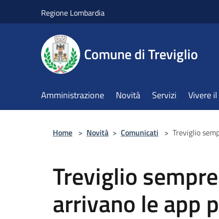
Salta al contenuto principale
Regione Lombardia
Comune di Treviglio
Amministrazione
Novità
Servizi
Vivere 
Home
>
Novità
>
Comunicati
>
Treviglio semp
Treviglio sempre
arrivano le app p