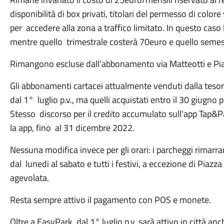
disponibilità di box privati, titolari del permesso di colore
per accedere alla zona a traffico limitato. In questo ca
mentre quello trimestrale costerà 70euro e quello seme
Rimangono escluse dall’abbonamento via Matteotti e Pia
Gli abbonamenti cartacei attualmente venduti dalla teso
dal 1° luglio p.v., ma quelli acquistati entro il 30 giugno
Stesso discorso per il credito accumulato sull'app Tap&P
la app, fino al 31 dicembre 2022.
Nessuna modifica invece per gli orari: i parcheggi rimarran
dal lunedi al sabato e tutti i festivi, a eccezione di Piazz
agevolata.
Resta sempre attivo il pagamento con POS e monete.
Oltre a EasyPark, dal 1° luglio p.v. sarà attivo in città an