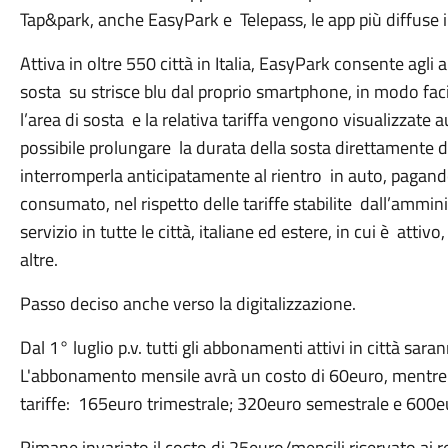
Tap&park, anche EasyPark e Telepass, le app più diffuse in
Attiva in oltre 550 città in Italia, EasyPark consente agli 
sosta su strisce blu dal proprio smartphone, in modo faci
l’area di sosta e la relativa tariffa vengono visualizzat
possibile prolungare la durata della sosta direttamente dal
interromperla anticipatamente al rientro in auto, pagand
consumato, nel rispetto delle tariffe stabilite dall’ammini
servizio in tutte le città, italiane ed estere, in cui è att
altre.
Passo deciso anche verso la digitalizzazione.
Dal 1° luglio p.v. tutti gli abbonamenti attivi in città sa
L'abbonamento mensile avrà un costo di 60euro, mentre
tariffe: 165euro trimestrale; 320euro semestrale e 600
Rimane invariato il costo di 25euro/mensili riservato ai 