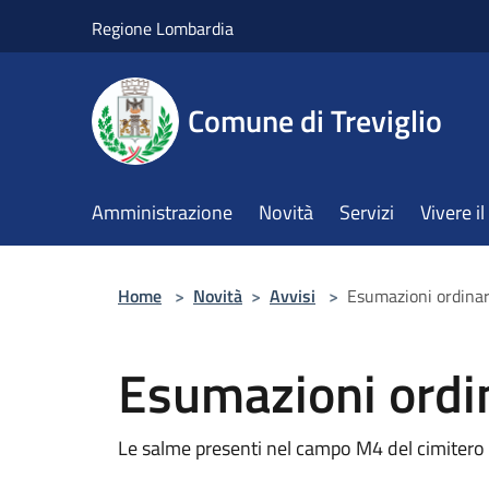
Salta al contenuto principale
Regione Lombardia
Comune di Treviglio
Amministrazione
Novità
Servizi
Vivere 
Home
>
Novità
>
Avvisi
>
Esumazioni ordina
Esumazioni ordi
Le salme presenti nel campo M4 del cimitero 