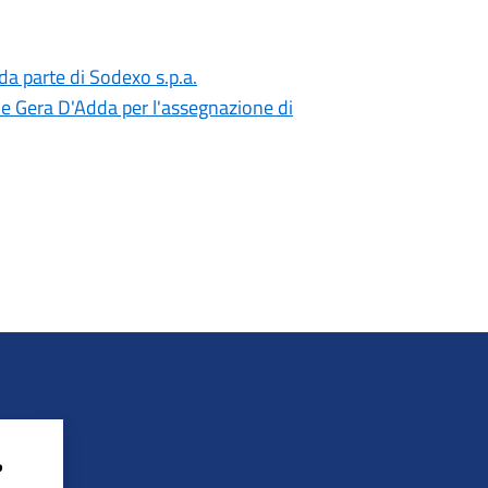
da parte di Sodexo s.p.a.
le Gera D'Adda per l'assegnazione di
?