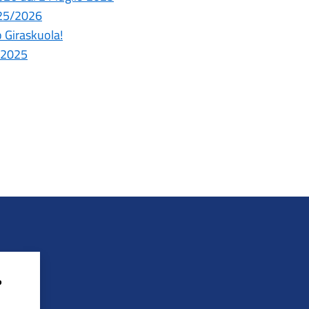
025/2026
o Giraskuola!
o 2025
?