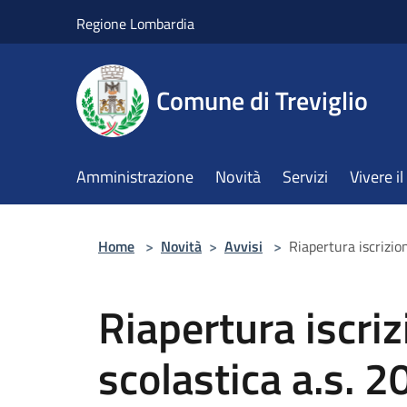
Salta al contenuto principale
Regione Lombardia
Comune di Treviglio
Amministrazione
Novità
Servizi
Vivere 
Home
>
Novità
>
Avvisi
>
Riapertura iscrizi
Riapertura iscri
scolastica a.s. 