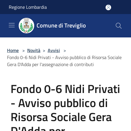
Salta al contenuto principale
Regione Lombardia
Comune di Treviglio
Home
>
Novità
>
Avvisi
>
Fondo 0-6 Nidi Privati - Avviso pubblico di Risorsa Sociale
Gera D'Adda per l'assegnazione di contributi
Fondo 0-6 Nidi Privati
- Avviso pubblico di
Risorsa Sociale Gera
D'Adda per