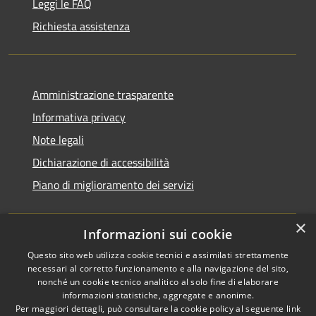
Leggi le FAQ
Richiesta assistenza
Amministrazione trasparente
Informativa privacy
Note legali
Dichiarazione di accessibilità
Piano di miglioramento dei servizi
×
Informazioni sui cookie
RSS
Copyright © 2026 • Comune di
Questo sito web utilizza cookie tecnici e assimilati strettamente
necessari al corretto funzionamento e alla navigazione del sito,
Accessibilità
Treviglio • Powered by
nonché un cookie tecnico analitico al solo fine di elaborare
Privacy
Municipium
Accesso
•
informazioni statistiche, aggregate e anonime.
Cookie
redazione
Per maggiori dettagli, può consultare la cookie policy al seguente
link